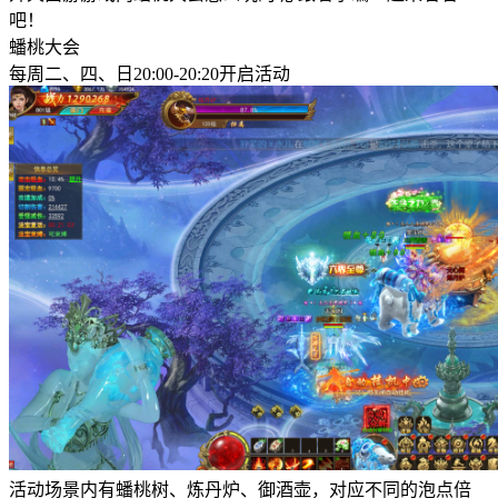
吧！
蟠桃大会
每周二、四、日20:00-20:20开启活动
活动场景内有蟠桃树、炼丹炉、御酒壶，对应不同的泡点倍