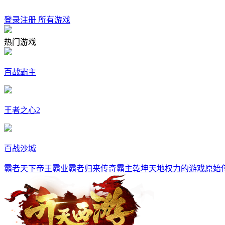
登录
注册
所有游戏
热门游戏
百战霸主
王者之心2
百战沙城
霸者天下
帝王霸业
霸者归来
传奇霸主
乾坤天地
权力的游戏
原始